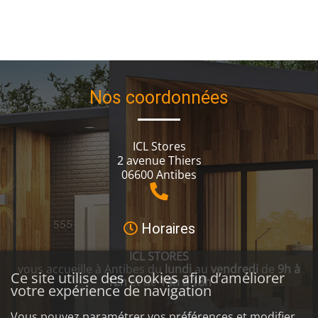
Nos coordonnées
ICL Stores
2 avenue Thiers
06600 Antibes
Horaires
ICL STORES
vous accueille à Antibes du
lundi
au
vendredi
de
9h à
Ce site utilise des cookies afin d’améliorer
12h
et de
14h à 18h
votre expérience de navigation
Vous pouvez paramétrer vos préférences et modifier